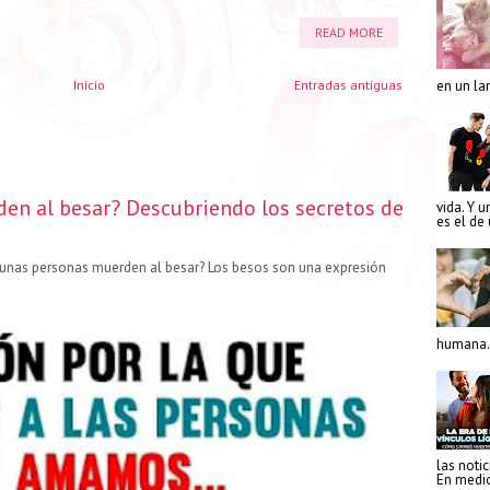
READ MORE
en un la
Inicio
Entradas antiguas
den al besar? Descubriendo los secretos de
vida. Y u
es el de
gunas personas muerden al besar? Los besos son una expresión
humana. 
las notic
En medio