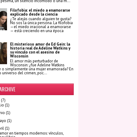
 pésima, un silencio incómodo o una m...
Filofobia: el miedo a enamorarse
explicado desde la ciencia
¿Te alejás cuando alguien te gusta?
No sos la única persona. La filofobia
—el miedo irracional a enamorarse
— está creciendo en una época
El misterioso amor de Ed Gein: la
historia real de Adeline Watkins y
su vínculo con el asesino de
Wisconsin
El amor más perturbador de
Wisconsin: ¿fue Adeline Watkins
e o simplemente una mujer enamorada? En
o universo del crimen, poc...
ARCHIVE
(7)
lio
(1)
nio
(1)
ayo
(1)
ril
(1)
 amor en tiempos modernos: vínculos,