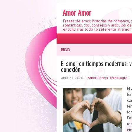
Amor Amor
Frases de amor, historias de romance,
románticas, tips, consejos y artículos d
encontrarás todo lo referente al amor
INICIO
El amor en tiempos modernos: ví
conexión
abril 21, 2026
Amor
,
Pareja
,
Tecnología
El 
fu
clá
fe
for
En
ro
emo