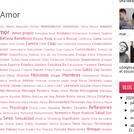
una idea
 Amor
Alimentación
Alimentos
Amante
erio
Afecto
Alejandro Dolina
Alma
Altura
mor
Amor propio
Animales
Amuletos
Anal
Aniversario
Anthony Hopkins
mar...
Belleza
Beneficios
Besos
Boda
Buscar
Cama
Brujería
California
Camilo
Ciencia
Citas
Cine
Compromiso
erebro
Chat
Chiste
Cola
Colombia
Compañía
ación
Curiosidades
Convivencia
Costumbres
Cuentos
Culo
Cultura
Damas de
amor
Desconfianza
Destino
Día de los Enamorados
Diálogo
Dieta
Diferencias
Dormir
Enamorarse
Dulces
Edad
Ejercicio físico
Embarazo
Emociones
Energía
posa
Esposo
Estados Unidos
Estudios
Ex
Famosos
Extranjeros
Facebook
cómplic
Gatos
lores
Frases
Gay
Gestos
Fortuna
Francia
Frida Kahlo
Frutas
Fútbol
el oscur
Historias
Hombres
Hijos
Historia
Hogar
hizo
Homosexual
Hospital
Interior
Jóvenes
gencia Artificial
Internet
Invierno
Japón
Jorge Bucay
Juegos
ncería íntima
Literatura
Locura
Lesbianas
Letra
Libros
Linda
Madre
Madres
BLOG 
nio
Menorca
Mensaje Positivo
Moda
Monogamia
Miedo
Mitos
Moraleja
Niños
Novia
Novio
OnlyFans
aparte
Navidad
Noticias del blog
Novios
Oficina
2026
▼
Personalidad
Personas
Pelea
Películas
Pene
Perdón
Perros
Peso
Pintura
Piqué
ju
►
Reflexiones
Psicología
Redes Sociales
s
Pros
Punta Cana
Realidad
ju
►
Salud
Romántico
Ropa
Ruptura
San
ca Dominicana
Romance
Romanticismo
Sexo
m
►
Sexualidad
p
Significado
Shakira
Shrekking
Signos
Silla de ruedas
Tarot
Tecnología
ños
Suerte
Sugar Daddy
Sujetador
Tantra
Tarjetas
Técnicas
ab
▼
Ventajas
dad
Trabajo
Trucos
Turismo
Vacaciones
Traje
Trasero
Trío
Vestidos
El