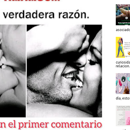
asociado
curiosid
relacion.
día, est