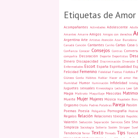
Etiquetas de Amor
Acompañantes
Adolescente
Actividades
Adult
A
Amigos
Amantes
Amarre
Amigos con derechos
Argentina
Arte
Artistas
Atención
Azar
Barcelona
Cantantes
Cartas
Casa
Canadá
Canción
Cariño
C
Consejos
Convers
Confianza
Conocer
Contras
Des
Decoración
compañía
Deporte
Deportistas
Dinero
Discapacidad
Discriminación
Diversión
Escort
España
Espiritualidad
Es
Enfermedades
Femenino
Felicidad
F
Fidelidad
Fiestas
Filofobia
Glúteos
Gorda
Hábitos
Hablar
Hacer el amor
Hec
Humor
Infidelidad
Humildad
Iluminación
Inteli
Juguetes sexuales
Le
Kinesiología
Lectura
Leer
Matrimo
Magia
Mascotas
Maltrato
Maquillaje
Mujer
Mujeres
Muerte
Música
Napoleón Bon
Pareja
Orgasmo
Pasión
Otoño
Padres
Palabras
Poemas
Poesía
Pornografía
Poligamia
Postre
Relación
Regalos
Relaciones tóxicas
Repúbli
Valentín
Sex Sho
Seducción
Separación
Servicios
Simpleza
Sociología
Soltería
Sostén
Stripper
Sue
Texto
Tips
Tendencia
Toxici
Terror
Threads