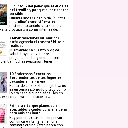
El punto G del pene: qué es el delta
del frenillo y por qué puede ser tan
sensible
Durante años se habló del “punto G
masculino” como si fuera un
misterio escondido, casi siempre
 a la próstata o a zonas internas de...
¿Tener relaciones íntimas por
atrás agranda el trasero? Mito o
realidad
¡Bienvenidos a nuestro blog de
salud! Hoy resolveremos una
pregunta que ha generado cierta
ad entre muchas personas: ¿tener
..
10 Poderosos Beneficios
Sorprendentes de los Juguetes
Sexuales en la Pareja
Hablar de un Sex Shop digital ya no
es un tema incómodo o tabú como
lo era hace algunos años. Hoy en
os espacios —ya sean físicos o...
Primera cita: qué planes son
aceptables y cuáles conviene dejar
para más adelante
Hay primeras citas que empiezan
con un café y terminan en una
caminata eterna. Otras nacen con