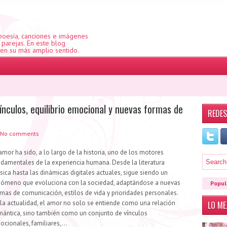
 poesía, canciones e imágenes
e parejas. En este blog
 en su más amplio sentido.
nculos, equilibrio emocional y nuevas formas de
REDES
No comments
amor ha sido, a lo largo de la historia, uno de los motores
ndamentales de la experiencia humana. Desde la literatura
sica hasta las dinámicas digitales actuales, sigue siendo un
nómeno que evoluciona con la sociedad, adaptándose a nuevas
Popul
mas de comunicación, estilos de vida y prioridades personales.
 la actualidad, el amor no solo se entiende como una relación
LO M
mántica, sino también como un conjunto de vínculos
cionales, familiares,...