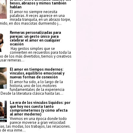
besos, abrazos y mimos también
hablan
El amor no siempre necesita
palabras. A veces aparece en una
mirada tranquila, en un abrazo torpe,
mido, en dos mascotas durmiendo j...
Remeras personalizadas para
parejas: un gesto único para
celebrar el amor en cualquier
ocasión
Hay gestos simples que se
convierten en recuerdos para toda la
no de los más divertidos, tiernos y creativos
 usar remeras...
El amor en tiempos modernos:
vínculos, equilibrio emocional y
nuevas formas de conexión
El amor ha sido, a lo largo de la
historia, uno de los motores
fundamentales de la experiencia
Desde la literatura clásica hasta las...
La era de los vínculos líquidos: por
qué hoy nos cuesta tanto
comprometernos (y cómo afecta
al amor moderno)
Vivimos en una época donde todo
parece moverse a gran velocidad:
ias, las modas, los trabajos, las relaciones.
 de esa inme...