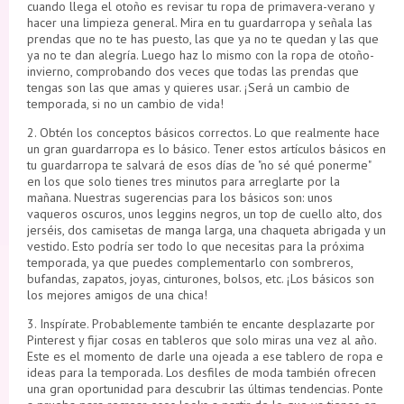
cuando llega el otoño es revisar tu ropa de primavera-verano y
hacer una limpieza general. Mira en tu guardarropa y señala las
prendas que no te has puesto, las que ya no te quedan y las que
ya no te dan alegría. Luego haz lo mismo con la ropa de otoño-
invierno, comprobando dos veces que todas las prendas que
tengas son las que amas y quieres usar. ¡Será un cambio de
temporada, si no un cambio de vida!
2. Obtén los conceptos básicos correctos. Lo que realmente hace
un gran guardarropa es lo básico. Tener estos artículos básicos en
tu guardarropa te salvará de esos días de "no sé qué ponerme"
en los que solo tienes tres minutos para arreglarte por la
mañana. Nuestras sugerencias para los básicos son: unos
vaqueros oscuros, unos leggins negros, un top de cuello alto, dos
jerséis, dos camisetas de manga larga, una chaqueta abrigada y un
vestido. Esto podría ser todo lo que necesitas para la próxima
temporada, ya que puedes complementarlo con sombreros,
bufandas, zapatos, joyas, cinturones, bolsos, etc. ¡Los básicos son
los mejores amigos de una chica!
3. Inspírate. Probablemente también te encante desplazarte por
Pinterest y fijar cosas en tableros que solo miras una vez al año.
Este es el momento de darle una ojeada a ese tablero de ropa e
ideas para la temporada. Los desfiles de moda también ofrecen
una gran oportunidad para descubrir las últimas tendencias. Ponte