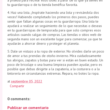
a prueba para recrear esos looks a partir de lo que ya tienes en
tu guardarropa o de tu tienda benéfica favorita.
4. Haz una lista. ¡Inspírate haciendo una lista y revisándola dos
veces! Habiendo completado los primeros dos pasos, puedes
sentir que faltan algunas cosas en tu guardarropa. Una lista te
ayudará a realizar un seguimiento de lo que necesitas o deseas
en tu guardarropas de temporada para que solo compres esos
artículos cuando salgas de compras. Las tiendas o sitios web de
segunda mano son un excelente lugar para comenzar, ya que te
ayudarán a ahorrar dinero y proteger el planeta.
5. Dale un vistazo a tu ropa de exterior. No olvides darle un poco
de amor a tus prendas de otoño-invierno. Mira cuidadosamente
tus abrigos, zapatos y botas para ver si están en buen estado. Un
poco de bricolaje o una buena limpieza pueden ayudar, pero es
posible que debas dirigirte a la zapatería, a la costurera o a la
tintorería en circunstancias extremas. Repara, no botes la ropa.
at
septiembre 05, 2022
Compartir
0 comments:
Publicar un comentario