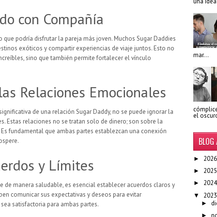
una idea
ndo con Compañía
io que podría disfrutar la pareja más joven. Muchos Sugar Daddies
estinos exóticos y compartir experiencias de viaje juntos. Esto no
mar...
ncreíbles, sino que también permite fortalecer el vínculo
las Relaciones Emocionales
cómplic
ignificativa de una relación Sugar Daddy, no se puede ignorar la
el oscur
 Estas relaciones no se tratan solo de dinero; son sobre la
. Es fundamental que ambas partes establezcan una conexión
BLOG 
ospere.
2026
►
uerdos y Límites
2025
►
2024
►
e de manera saludable, es esencial establecer acuerdos claros y
eben comunicar sus expectativas y deseos para evitar
2023
▼
di
►
 sea satisfactoria para ambas partes.
n
►