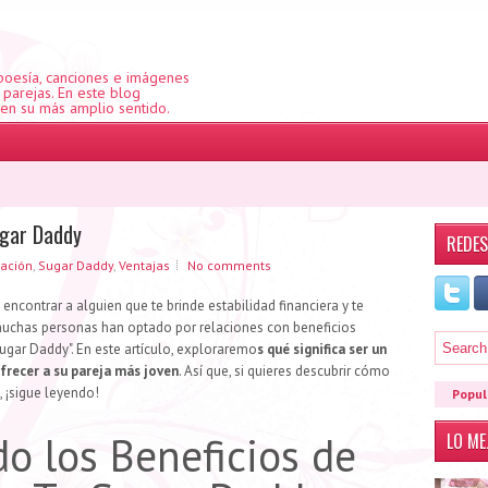
 poesía, canciones e imágenes
e parejas. En este blog
 en su más amplio sentido.
ugar Daddy
REDES
lación
,
Sugar Daddy
,
Ventajas
No comments
ncontrar a alguien que te brinde estabilidad financiera y te
muchas personas han optado por relaciones con beneficios
Sugar Daddy". En este artículo, exploraremo
s qué significa ser un
frecer a su pareja más joven
. Así que, si quieres descubrir cómo
, ¡sigue leyendo!
Popul
o los Beneficios de
LO M