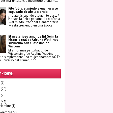
 pésima, un silencio incómodo o una m...
Filofobia: el miedo a enamorarse
explicado desde la ciencia
¿Te alejás cuando alguien te gusta?
No sos la única persona. La filofobia
—el miedo irracional a enamorarse
— está creciendo en una época
El misterioso amor de Ed Gein: la
historia real de Adeline Watkins y
su vínculo con el asesino de
Wisconsin
El amor más perturbador de
Wisconsin: ¿fue Adeline Watkins
e o simplemente una mujer enamorada? En
o universo del crimen, poc...
ARCHIVE
(7)
(20)
(7)
(42)
ciembre
(1)
oviembre
(2)