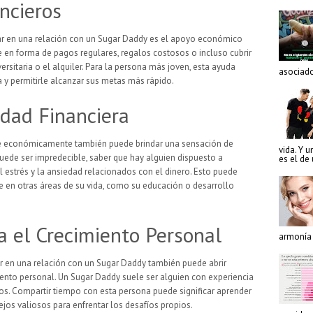
ncieros
ar en una relación con un Sugar Daddy es el apoyo económico
 en forma de pagos regulares, regalos costosos o incluso cubrir
rsitaria o el alquiler. Para la persona más joven, esta ayuda
asociado
a y permitirle alcanzar sus metas más rápido.
idad Financiera
de económicamente también puede brindar una sensación de
vida. Y u
puede ser impredecible, saber que hay alguien dispuesto a
es el de
estrés y la ansiedad relacionados con el dinero. Esto puede
e en otras áreas de su vida, como su educación o desarrollo
 el Crecimiento Personal
armonía e
tar en una relación con un Sugar Daddy también puede abrir
ento personal. Un Sugar Daddy suele ser alguien con experiencia
os. Compartir tiempo con esta persona puede significar aprender
ejos valiosos para enfrentar los desafíos propios.