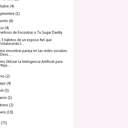
tubre
(4)
eptiembre
(1)
gosto
(6)
lio
(4)
neficios de Encontrar a Tu Sugar Daddy
s 5 hábitos de un esposo fiel que
fortalecerán t...
mo encontrar pareja en las redes sociales:
¡Desc...
o Utilizar la Inteligencia Artificial para
Mejo...
nio
(2)
ayo
(4)
ril
(5)
arzo
(1)
brero
(2)
nero
(10)
(71)