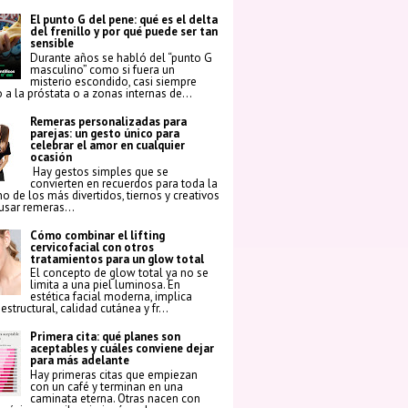
El punto G del pene: qué es el delta
del frenillo y por qué puede ser tan
sensible
Durante años se habló del “punto G
masculino” como si fuera un
misterio escondido, casi siempre
 a la próstata o a zonas internas de...
Remeras personalizadas para
parejas: un gesto único para
celebrar el amor en cualquier
ocasión
Hay gestos simples que se
convierten en recuerdos para toda la
no de los más divertidos, tiernos y creativos
 usar remeras...
Cómo combinar el lifting
cervicofacial con otros
tratamientos para un glow total
El concepto de glow total ya no se
limita a una piel luminosa. En
estética facial moderna, implica
structural, calidad cutánea y fr...
Primera cita: qué planes son
aceptables y cuáles conviene dejar
para más adelante
Hay primeras citas que empiezan
con un café y terminan en una
caminata eterna. Otras nacen con