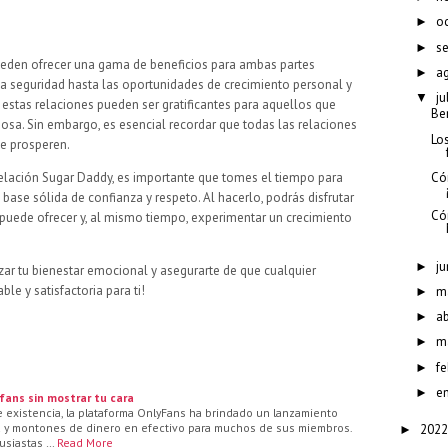
oc
►
s
►
ueden ofrecer una gama de beneficios para ambas partes
a
►
la seguridad hasta las oportunidades de crecimiento personal y
ju
▼
 estas relaciones pueden ser gratificantes para aquellos que
Be
a. Sin embargo, es esencial recordar que todas las relaciones
Lo
e prosperen.
elación Sugar Daddy, es importante que tomes el tiempo para
Có
base sólida de confianza y respeto. Al hacerlo, podrás disfrutar
Cóm
 puede ofrecer y, al mismo tiempo, experimentar un crecimiento
ju
►
zar tu bienestar emocional y asegurarte de que cualquier
le y satisfactoria para ti!
m
►
ab
►
m
►
fe
►
e
►
fans sin mostrar tu cara
existencia, la plataforma OnlyFans ha brindado un lanzamiento
ida y montones de dinero en efectivo para muchos de sus miembros.
2022
►
tusiastas …
Read More