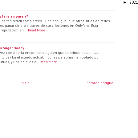
2021
►
yfans en pareja?
es tan difícil como crees. Funciona igual que otros sitios de redes
es ganar dinero a través de suscripciones en Onlyfans. Esta
 reputación en …
Read More
Tu Sugar Daddy
ez cómo sería encontrar a alguien que te brinde estabilidad
on lujos? En el mundo actual, muchas personas han optado por
utuos, y una de ellas e…
Read More
Inicio
Entrada antigua