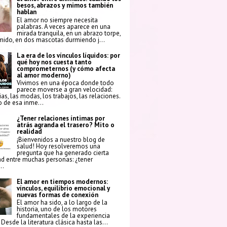
besos, abrazos y mimos también
hablan
El amor no siempre necesita
palabras. A veces aparece en una
mirada tranquila, en un abrazo torpe,
mido, en dos mascotas durmiendo j...
La era de los vínculos líquidos: por
qué hoy nos cuesta tanto
comprometernos (y cómo afecta
al amor moderno)
Vivimos en una época donde todo
parece moverse a gran velocidad:
ias, las modas, los trabajos, las relaciones.
 de esa inme...
¿Tener relaciones íntimas por
atrás agranda el trasero? Mito o
realidad
¡Bienvenidos a nuestro blog de
salud! Hoy resolveremos una
pregunta que ha generado cierta
ad entre muchas personas: ¿tener
..
El amor en tiempos modernos:
vínculos, equilibrio emocional y
nuevas formas de conexión
El amor ha sido, a lo largo de la
historia, uno de los motores
fundamentales de la experiencia
Desde la literatura clásica hasta las...