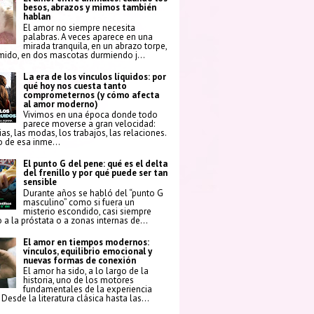
besos, abrazos y mimos también
hablan
El amor no siempre necesita
palabras. A veces aparece en una
mirada tranquila, en un abrazo torpe,
mido, en dos mascotas durmiendo j...
La era de los vínculos líquidos: por
qué hoy nos cuesta tanto
comprometernos (y cómo afecta
al amor moderno)
Vivimos en una época donde todo
parece moverse a gran velocidad:
ias, las modas, los trabajos, las relaciones.
 de esa inme...
El punto G del pene: qué es el delta
del frenillo y por qué puede ser tan
sensible
Durante años se habló del “punto G
masculino” como si fuera un
misterio escondido, casi siempre
 a la próstata o a zonas internas de...
El amor en tiempos modernos:
vínculos, equilibrio emocional y
nuevas formas de conexión
El amor ha sido, a lo largo de la
historia, uno de los motores
fundamentales de la experiencia
Desde la literatura clásica hasta las...