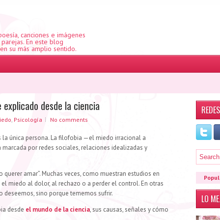
 poesía, canciones e imágenes
e parejas. En este blog
 en su más amplio sentido.
 explicado desde la ciencia
REDES
iedo
,
Psicología
No comments
la única persona. La filofobia —el miedo irracional a
marcada por redes sociales, relaciones idealizadas y
“no querer amar”. Muchas veces, como muestran estudios en
Popul
l miedo al dolor, al rechazo o a perder el control. En otras
lo deseemos, sino porque tememos sufrir.
LO M
obia desde
el mundo de la ciencia
, sus causas, señales y cómo