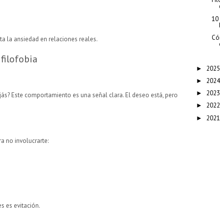
10
Có
a la ansiedad en relaciones reales.
filofobia
2025
►
2024
►
2023
►
jás? Este comportamiento es una señal clara. El deseo está, pero
2022
►
2021
►
a no involucrarte:
s es evitación.