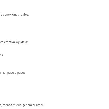
ide conexiones reales.
te efectiva. Ayuda a:
es
vanzar paso a paso:
a, menos miedo genera el amor.