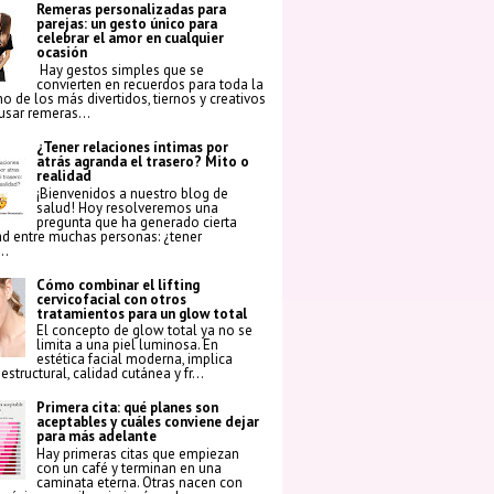
Remeras personalizadas para
parejas: un gesto único para
celebrar el amor en cualquier
ocasión
Hay gestos simples que se
convierten en recuerdos para toda la
no de los más divertidos, tiernos y creativos
 usar remeras...
¿Tener relaciones íntimas por
atrás agranda el trasero? Mito o
realidad
¡Bienvenidos a nuestro blog de
salud! Hoy resolveremos una
pregunta que ha generado cierta
ad entre muchas personas: ¿tener
..
Cómo combinar el lifting
cervicofacial con otros
tratamientos para un glow total
El concepto de glow total ya no se
limita a una piel luminosa. En
estética facial moderna, implica
structural, calidad cutánea y fr...
Primera cita: qué planes son
aceptables y cuáles conviene dejar
para más adelante
Hay primeras citas que empiezan
con un café y terminan en una
caminata eterna. Otras nacen con