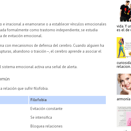
nso e irracional a enamorarse o a establecer vínculos emocionales
vida. Y u
es el de
cada formalmente como trastorno independiente, se estudia
a de evitación emocional.
iona con mecanismos de defensa del cerebro. Cuando alguien ha
uras, abandono o traición—, el cerebro aprende a asociar el
curiosid
relacion.
l sistema emocional activa una señal de alerta.
común
relación que sufrir filofobia.
armonía e
Filofobia
Evitación constante
Se intensifica
Bloquea relaciones