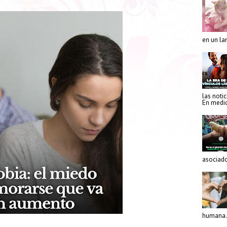
en un la
las notic
En medio
asociado
humana. 