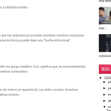
una idea
 la filofobia limita.
mar...
n que las experiencias pasadas moldean nuestras respuestas
elación tóxica puede dejar una “huella emocional”.
conclusió
ilo de apego evitativo. Esto significa que, inconscientemente,
BLOG 
sentirse vulnerables.
2026
▼
ju
►
ju
►
tas (al menos en apariencia). Las redes sociales muestran
m
tivas irreales.
►
ab
►
m
▼
Fi