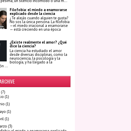
 pésima, un silencio incómodo o una m...
Filofobia: el miedo a enamorarse
explicado desde la ciencia
¿Te alejás cuando alguien te gusta?
No sos la única persona. La filofobia
—el miedo irracional a enamorarse
— está creciendo en una época
¿Existe realmente el amor? ¿Qué
dice la ciencia?
La ciencia ha estudiado el amor
desde diversas disciplinas, como la
neurociencia, la psicología y la
biología, y ha llegado a la
n ...
ARCHIVE
(7)
lio
(1)
nio
(1)
ayo
(1)
ril
(1)
arzo
(3)
lofobia: el miedo a enamorarse explicado