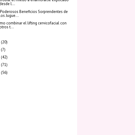
desde l...
 Poderosos Beneficios Sorprendentes de
los Jugue...
mo combinar el lifting cervicofacial con
otros t...
(20)
(7)
(42)
(71)
(56)