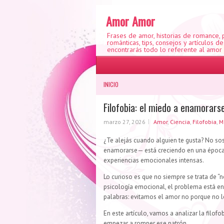
Amor Amor
Frases de amor, historias de romance,
románticas, tips, consejos y artículos d
encontrarás todo lo referente al amor
INICIO
Filofobia: el miedo a enamorarse
marzo 27, 2026
Amor
,
Ciencia
,
Filofobia
,
M
¿Te alejás cuando alguien te gusta? No sos 
enamorarse— está creciendo en una época 
experiencias emocionales intensas.
Lo curioso es que no siempre se trata de 
psicología emocional, el problema está en e
palabras: evitamos el amor no porque no 
En este artículo, vamos a analizar la filof
empezar a romper ese patrón.