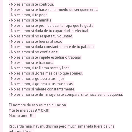
- No es amor si te controla.
- No es amor si te hace sentir miedo de ser quien eres.
- No es amor, si te pega.
- No es amor si te humilla.
- No es amor si te prohíbe usar la ropa que te gusta.
- No es amor si duda de tu capacidad intelectual.
- No es amor si no respeta tu voluntad.
- No es amor si te fuerza al sexo.
- No es amor si duda constantemente de tu palabra.
- No es amor si no confía en ti.
- No es amor si te impide estudiar o trabajar.
- No es amor si te traiciona.
- No es amor, si te llama tonta y loca.
- No es amor si lloras más de lo que sonríes.
- No es amor, si golpea a tus hijos.
- No es amor, si golpea a tus mascotas.
- No es amor si miente constantemente.
- No es amor si te disminuye, si te compara, si te hace sentir pequeña.
El nombre de eso es Manipulación.
Y tu te mereces
AMOR
!!!!
Mucho amor!!!!!
Recuerda mija, hay muchísima pero muchísima vida fuera de una
relación tóxica.