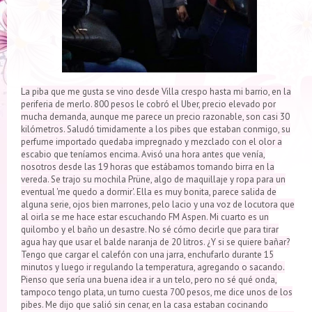
La piba que me gusta se vino desde Villa crespo hasta mi barrio, en la
periferia de merlo. 800 pesos le cobró el Uber, precio elevado por
mucha demanda, aunque me parece un precio razonable, son casi 30
kilómetros. Saludó timidamente a los pibes que estaban conmigo, su
perfume importado quedaba impregnado y mezclado con el olor a
escabio que teníamos encima. Avisó una hora antes que venía,
nosotros desde las 19 horas que estábamos tomando birra en la
vereda. Se trajo su mochila Prüne, algo de maquillaje y ropa para un
eventual 'me quedo a dormir'. Ella es muy bonita, parece salida de
alguna serie, ojos bien marrones, pelo lacio y una voz de locutora que
al oirla se me hace estar escuchando FM Aspen. Mi cuarto es un
quilombo y el baño un desastre. No sé cómo decirle que para tirar
agua hay que usar el balde naranja de 20 litros. ¿Y si se quiere bañar?
Tengo que cargar el calefón con una jarra, enchufarlo durante 15
minutos y luego ir regulando la temperatura, agregando o sacando.
Pienso que sería una buena idea ir a un telo, pero no sé qué onda,
tampoco tengo plata, un turno cuesta 700 pesos, me dice unos de los
pibes. Me dijo que salió sin cenar, en la casa estaban cocinando