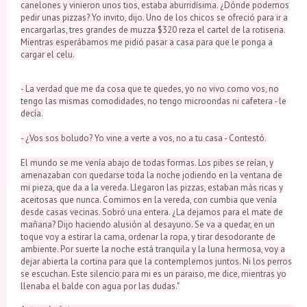
canelones y vinieron unos tios, estaba aburridísima. ¿Dónde podemos
pedir unas pizzas? Yo invito, dijo. Uno de los chicos se ofreció para ir a
encargarlas, tres grandes de muzza $320 reza el cartel de la rotiseria.
Mientras esperábamos me pidió pasar a casa para que le ponga a
cargar el celu.
- La verdad que me da cosa que te quedes, yo no vivo como vos, no
tengo las mismas comodidades, no tengo microondas ni cafetera - le
decía.
- ¿Vos sos boludo? Yo vine a verte a vos, no a tu casa - Contestó.
El mundo se me venía abajo de todas formas. Los pibes se reían, y
amenazaban con quedarse toda la noche jodiendo en la ventana de
mi pieza, que da a la vereda. Llegaron las pizzas, estaban más ricas y
aceitosas que nunca. Comimos en la vereda, con cumbia que venía
desde casas vecinas. Sobró una entera. ¿La dejamos para el mate de
mañana? Dijo haciendo alusión al desayuno. Se va a quedar, en un
toque voy a estirar la cama, ordenar la ropa, y tirar desodorante de
ambiente. Por suerte la noche está tranquila y la luna hermosa, voy a
dejar abierta la cortina para que la contemplemos juntos. Ni los perros
se escuchan. Este silencio para mi es un paraiso, me dice, mientras yo
llenaba el balde con agua por las dudas."